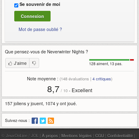
Se souvenir de moi
Mot de passe oublié ?
Que pensez-vous de
Neverwinter Nights
?
J'aime
128 aiment, 13 pas.
Note moyenne :
(
148
évaluations |
4
critiques
)
8,7
Excellent
-
/
10
157 joliens y jouent, 1074 y ont joué.
Suivez-nous :
© JeuxOnLine / JOL |
À propos
|
Mentions légales
|
CGU
|
Confidentialité
|