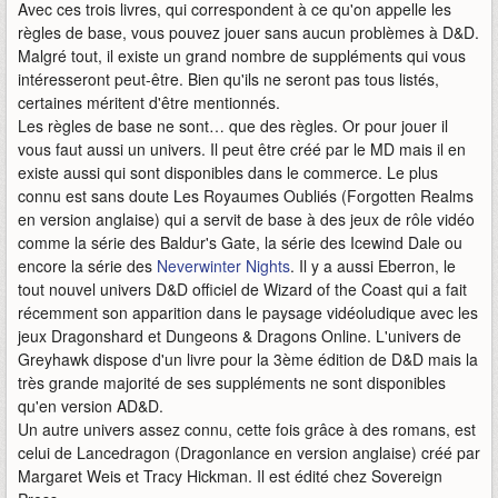
Avec ces trois livres, qui correspondent à ce qu'on appelle les
règles de base, vous pouvez jouer sans aucun problèmes à D&D.
Malgré tout, il existe un grand nombre de suppléments qui vous
intéresseront peut-être. Bien qu'ils ne seront pas tous listés,
certaines méritent d'être mentionnés.
Les règles de base ne sont… que des règles. Or pour jouer il
vous faut aussi un univers. Il peut être créé par le MD mais il en
existe aussi qui sont disponibles dans le commerce. Le plus
connu est sans doute Les Royaumes Oubliés (Forgotten Realms
en version anglaise) qui a servit de base à des jeux de rôle vidéo
comme la série des Baldur's Gate, la série des Icewind Dale ou
encore la série des
Neverwinter Nights
. Il y a aussi Eberron, le
tout nouvel univers D&D officiel de Wizard of the Coast qui a fait
récemment son apparition dans le paysage vidéoludique avec les
jeux Dragonshard et Dungeons & Dragons Online. L'univers de
Greyhawk dispose d'un livre pour la 3ème édition de D&D mais la
très grande majorité de ses suppléments ne sont disponibles
qu'en version AD&D.
Un autre univers assez connu, cette fois grâce à des romans, est
celui de Lancedragon (Dragonlance en version anglaise) créé par
Margaret Weis et Tracy Hickman. Il est édité chez Sovereign