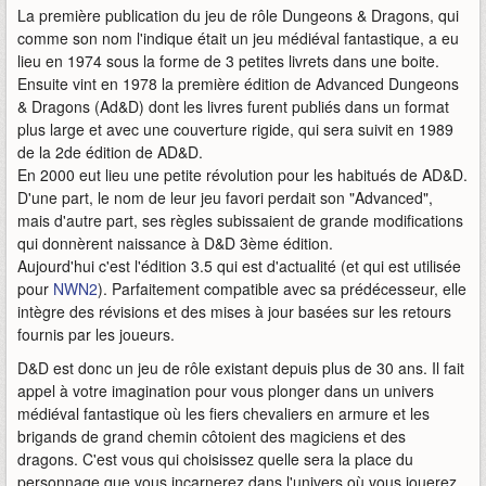
La première publication du jeu de rôle Dungeons & Dragons, qui
comme son nom l'indique était un jeu médiéval fantastique, a eu
lieu en 1974 sous la forme de 3 petites livrets dans une boite.
Ensuite vint en 1978 la première édition de Advanced Dungeons
& Dragons (Ad&D) dont les livres furent publiés dans un format
plus large et avec une couverture rigide, qui sera suivit en 1989
de la 2de édition de AD&D.
En 2000 eut lieu une petite révolution pour les habitués de AD&D.
D'une part, le nom de leur jeu favori perdait son "Advanced",
mais d'autre part, ses règles subissaient de grande modifications
qui donnèrent naissance à D&D 3ème édition.
Aujourd'hui c'est l'édition 3.5 qui est d'actualité (et qui est utilisée
pour
NWN2
). Parfaitement compatible avec sa prédécesseur, elle
intègre des révisions et des mises à jour basées sur les retours
fournis par les joueurs.
D&D est donc un jeu de rôle existant depuis plus de 30 ans. Il fait
appel à votre imagination pour vous plonger dans un univers
médiéval fantastique où les fiers chevaliers en armure et les
brigands de grand chemin côtoient des magiciens et des
dragons. C'est vous qui choisissez quelle sera la place du
personnage que vous incarnerez dans l'univers où vous jouerez.