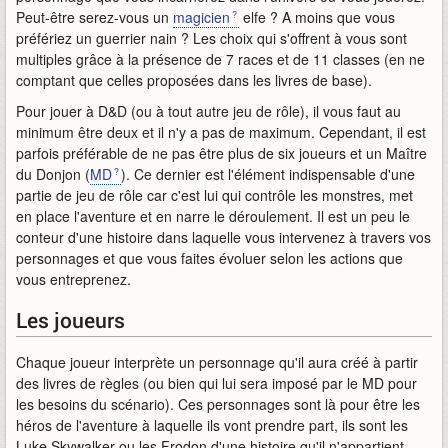
Peut-être serez-vous un
magicien
elfe ? A moins que vous
préfériez un guerrier nain ? Les choix qui s'offrent à vous sont
multiples grâce à la présence de 7 races et de 11 classes (en ne
comptant que celles proposées dans les livres de base).
Pour jouer à D&D (ou à tout autre jeu de rôle), il vous faut au
minimum être deux et il n'y a pas de maximum. Cependant, il est
parfois préférable de ne pas être plus de six joueurs et un Maître
du Donjon (
MD
). Ce dernier est l'élément indispensable d'une
partie de jeu de rôle car c'est lui qui contrôle les monstres, met
en place l'aventure et en narre le déroulement. Il est un peu le
conteur d'une histoire dans laquelle vous intervenez à travers vos
personnages et que vous faites évoluer selon les actions que
vous entreprenez.
Les joueurs
Chaque joueur interprète un personnage qu'il aura créé à partir
des livres de règles (ou bien qui lui sera imposé par le MD pour
les besoins du scénario). Ces personnages sont là pour être les
héros de l'aventure à laquelle ils vont prendre part, ils sont les
Luke Skywalker ou les Frodon d'une histoire qu'il n'appartient