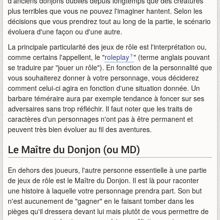
d'anciens donjons oubliés depuis longtemps que des créatures
plus terribles que vous ne pouvez l'imaginer hantent. Selon les
décisions que vous prendrez tout au long de la partie, le scénario
évoluera d'une façon ou d'une autre.
La principale particularité des jeux de rôle est l'interprétation ou,
comme certains l'appellent, le "
roleplay
" (terme anglais pouvant
se traduire par "jouer un rôle"). En fonction de la personnalité que
vous souhaiterez donner à votre personnage, vous déciderez
comment celui-ci agira en fonction d'une situation donnée. Un
barbare téméraire aura par exemple tendance à foncer sur ses
adversaires sans trop réfléchir. Il faut noter que les traits de
caractères d'un personnages n'ont pas à être permanent et
peuvent très bien évoluer au fil des aventures.
Le Maître du Donjon (ou MD)
En dehors des joueurs, l'autre personne essentielle à une partie
de jeux de rôle est le Maître du Donjon. Il est là pour raconter
une histoire à laquelle votre personnage prendra part. Son but
n'est aucunement de "gagner" en le faisant tomber dans les
pièges qu'il dressera devant lui mais plutôt de vous permettre de