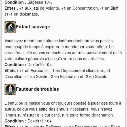
Condition :
Sagesse 10+.
Effets :
+1 aux jets de Volonté, +1 en Concentration, -1 en Bluff
et -1 en diplomatie.
Enfant sauvage
Vous avez mené une enfance indépendante où vous passiez
beaucoup de temps à explorer le monde par vous-même. Le
caractère limité de vos contacts avec autrui a passablement nui à
votre culture générale ainsi qu'à votre sens des réalités.
Condition :
Dextérité 10+.
Effets :
+1 en Acrobatie, +1 en Déplacement silencieux, +1
Discrétion, +1 en Survie, -2 en Estimation et -2 en Savoir.
Fauteur de troubles
L'ennui ou la malice vous ont toujours poussé à jouer des tours à
autrui, ce qui vous attire des ennuis incessants. Vous n'avez
jamais su résister à la curiosité, ni à toute forme de tentation.
Condition :
Dextérité 10+.
Effets :
+1 aux jets de Réflexes, +1 en Escamotage, +1 en Pose