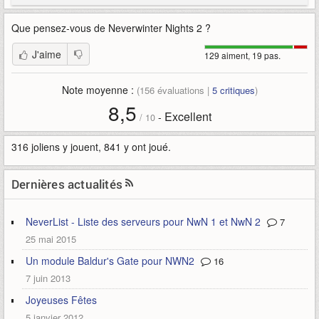
Que pensez-vous de
Neverwinter Nights 2
?
J'aime
129 aiment, 19 pas.
Note moyenne :
(
156
évaluations |
5
critiques
)
8,5
Excellent
-
/
10
316 joliens y jouent, 841 y ont joué.
Dernières actualités
NeverList - Liste des serveurs pour NwN 1 et NwN 2
7
25 mai 2015
Un module Baldur's Gate pour NWN2
16
7 juin 2013
Joyeuses Fêtes
5 janvier 2012