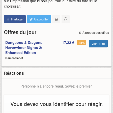
sur l'impression que le bois pourrait leur faire du tord s'il le
choisissait.
Partager
Gazouiller
Offres du jour
À propos des offres
Dungeons & Dragons
17,22 €
-41%
Voir l'offre
Neverwinter Nights 2:
Enhanced Edition
Gamesplanet
Réactions
Personne n'a encore réagi. Soyez le premier.
Vous devez vous identifier pour réagir.