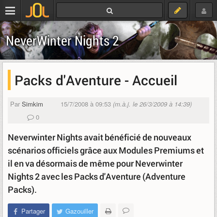
NeverWinter Nights 2
Packs d'Aventure - Accueil
Par
Simkim
15/7/2008 à 09:53
(m.à.j. le 26/3/2009 à 14:39)
0
Neverwinter Nights avait bénéficié de nouveaux
scénarios officiels grâce aux Modules Premiums et
il en va désormais de même pour Neverwinter
Nights 2 avec les Packs d'Aventure (Adventure
Packs).
Partager
Gazouiller