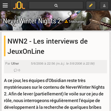
NeverWinter Nights 2
Télécharger
NWN2 - Les interviews de
JeuxOnLine
Par
Uther
5/6/2006 à 22:56
(m.à.j. le 5/6/2006 à 22:56)
0
A ce jour, les équipes d'Obsidian reste très
mystérieuses sur le contenu de NeverWinter Nights
2. Afin de lever (partiellement) le voile sur ce jeu de
rôle, nous interrogeons régulièrement l'équipe de
développement à la recherche de quelques bribes