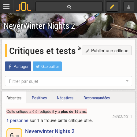
NeverWinter Nights 2
Critiques et tests
Publier une critique
Partager
Gazouiller
Filtrer par sujet
Récentes
Positives
Négatives
Recommandées
Cette critique a été rédigée il y a
.
plus de 15 ans
24/03/2011
1 personne
sur 1 a trouvé cette critique utile.
Neverwinter Nights 2
6
/10