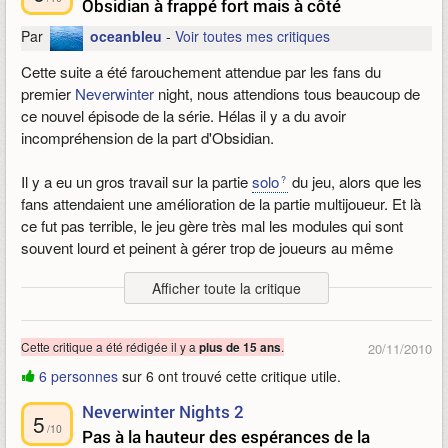
Obsidian à frappé fort mais à côté
Par
oceanbleu
-
Voir toutes mes critiques
Cette suite a été farouchement attendue par les fans du
premier
Neverwinter
night, nous attendions tous beaucoup de
ce nouvel épisode de la série. Hélas il y a du avoir
incompréhension de la part d'Obsidian.
Il y a eu un gros travail sur la partie
solo
du jeu, alors que les
fans attendaient une amélioration de la partie multijoueur. Et là
ce fut pas terrible, le jeu gère très mal les modules qui sont
souvent lourd et peinent à gérer trop de joueurs au même
endroit, et je ne parle même pas des animations qui mettent les
Afficher toute la critique
serveur sur les genoux. Et les chargements très lent à chaque
changement de certaines zones pour peu qu'elles soient
complexe, même avec des machine performante.
Cette critique a été rédigée il y a
.
plus de 15 ans
20/11/2010
Du coup le multijoueur c'est faisable, jouable, mais pas du tout
6 personnes
sur 6 ont trouvé cette critique utile.
optimisé gâchant en partie le plaisir de jeu.
Neverwinter Nights 2
5
La quête solo est assez épique et prenante avec ses
/10
Pas à la hauteur des espérances de la
rebondissements et ses combats intense. On lui trouvera peu