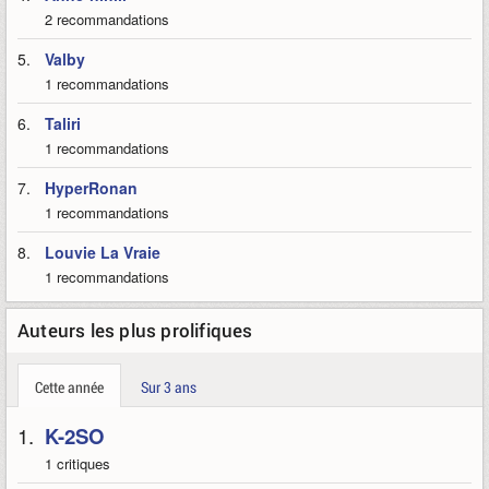
mode "normal" est ridiculement facile.
2 recommandations
Publié le 27/06/2007 14:15, modifié le 30/04/2018 20:30
5.
Valby
1 recommandations
6.
Taliri
1 recommandations
7.
HyperRonan
1 recommandations
8.
Louvie La Vraie
1 recommandations
Auteurs les plus prolifiques
Cette année
Sur 3 ans
1.
K-2SO
1 critiques