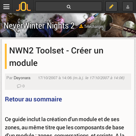
NeverWinter Nights 2
Télécharger
NWN2 Toolset - Créer un
module
Par
Deyonara
17/10/2007 à 14:06
(m.à.j. le 17/10/2007 à 14:06)
0
Retour au sommaire
Ce guide inclut la création d'un module et de ses
zones, au même titre que les composants de base
d'un module : zones, conversations, et scripts. A la