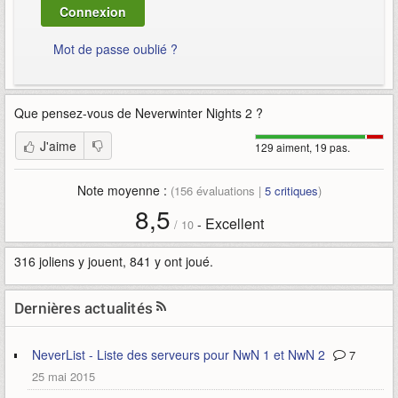
Mot de passe oublié ?
Que pensez-vous de
Neverwinter Nights 2
?
J'aime
129 aiment, 19 pas.
Note moyenne :
(
156
évaluations |
5
critiques
)
8,5
Excellent
-
/
10
316 joliens y jouent, 841 y ont joué.
Dernières actualités
NeverList - Liste des serveurs pour NwN 1 et NwN 2
7
25 mai 2015