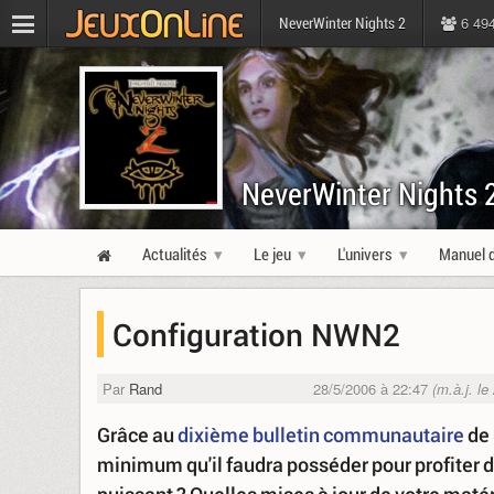
6 49
NeverWinter Nights 2
NeverWinter Nights 
Actualités
Le jeu
L'univers
Manuel d
Configuration NWN2
Par
Rand
28/5/2006 à 22:47
(m.à.j. l
Grâce au
dixième bulletin communautaire
de 
minimum qu'il faudra posséder pour profiter de