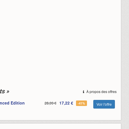
ts »
À propos des offres
nced Edition
17,22 €
28,99 €
-41%
Voir l'offre