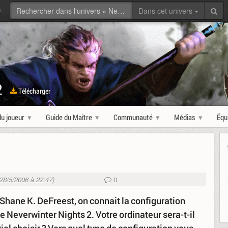
4
Dans cet univers
2
Télécharger
u joueur
Guide du Maître
Communauté
Médias
Équ
e 28/5/2006 à 22:47)
0
Shane K. DeFreest, on connait la configuration
 Neverwinter Nights 2. Votre ordinateur sera-t-il