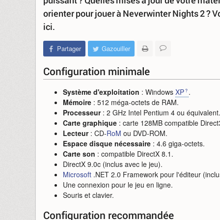
puissant ? Quelles mises à jour de votre matér
orienter pour jouer à Neverwinter Nights 2 ? 
ici.
Partager
Gazouiller
Configuration minimale
Système d'exploitation
: Windows
XP
.
Mémoire
: 512 méga-octets de RAM.
Processeur
: 2 GHz Intel Pentium 4 ou équivalent
Carte graphique
: carte 128MB compatible Direct3
Lecteur
: CD-
RoM
ou DVD-ROM.
Espace disque nécessaire
: 4.6 giga-octets.
Carte son
: compatible DirectX 8.1.
DirectX 9.0c (inclus avec le jeu).
Microsoft
.NET 2.0 Framework pour l'éditeur (inclus
Une connexion pour le jeu en ligne.
Souris et clavier.
Configuration recommandée