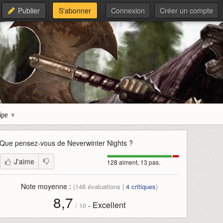
Publier
S'abonner
Connexion
Créer un compte
ipe
Que pensez-vous de
Neverwinter Nights
?
J'aime
128 aiment, 13 pas.
Note moyenne :
(
148
évaluations |
4
critiques
)
8,7
Excellent
-
/
10