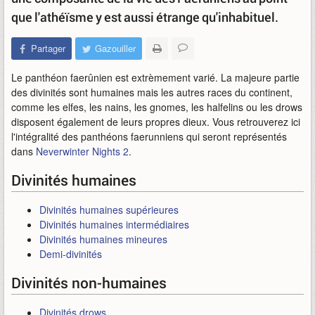
que l'athéïsme y est aussi étrange qu'inhabituel.
Partager
Gazouiller
Le panthéon faerûnien est extrèmement varié. La majeure partie
des divinités sont humaines mais les autres races du continent,
comme les elfes, les nains, les gnomes, les halfelins ou les drows
disposent également de leurs propres dieux. Vous retrouverez ici
l'intégralité des panthéons faerunniens qui seront représentés
dans
Neverwinter Nights 2
.
Divinités humaines
Divinités humaines supérieures
Divinités humaines intermédiaires
Divinités humaines mineures
Demi-divinités
Divinités non-humaines
Divinités drows