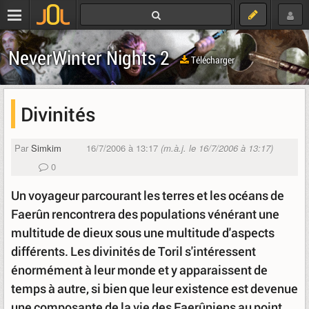
NeverWinter Nights 2
Télécharger
Divinités
Par
Simkim
16/7/2006 à 13:17
(m.à.j. le 16/7/2006 à 13:17)
0
Un voyageur parcourant les terres et les océans de
Faerûn rencontrera des populations vénérant une
multitude de dieux sous une multitude d'aspects
différents. Les divinités de Toril s'intéressent
énormément à leur monde et y apparaissent de
temps à autre, si bien que leur existence est devenue
une composante de la vie des Faerûniens au point