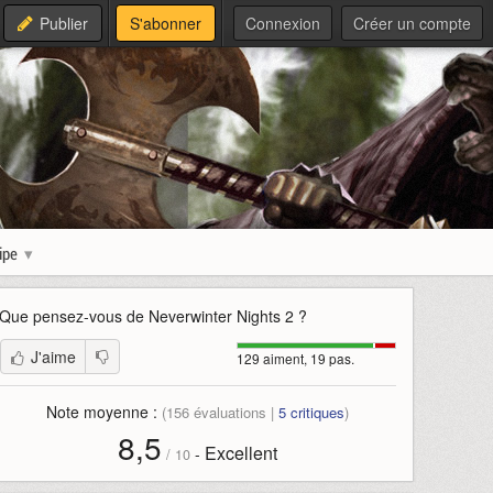
Publier
S'abonner
Connexion
Créer un compte
ipe
Que pensez-vous de
Neverwinter Nights 2
?
J'aime
129 aiment, 19 pas.
Note moyenne :
(
156
évaluations |
5
critiques
)
8,5
Excellent
-
/
10