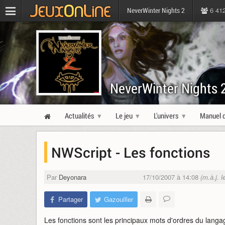
6 41
NeverWinter Nights 2
NeverWinter Nights 
Actualités
Le jeu
L'univers
Manuel d
NWScript - Les fonctions
Par
Deyonara
17/10/2007 à 14:08
(m.à.j. 
Partager
Gazouiller
Les fonctions sont les principaux mots d'ordres du lan