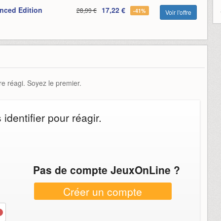
nced Edition
17,22 €
28,99 €
-41%
Voir l'offre
e réagi. Soyez le premier.
dentifier pour réagir.
Pas de compte JeuxOnLine ?
Créer un compte