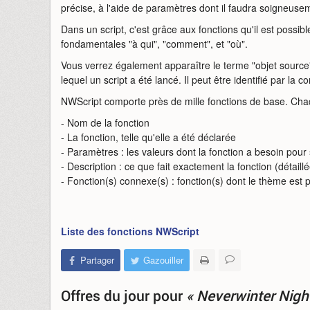
précise, à l'aide de paramètres dont il faudra soigneuseme
Dans un script, c'est grâce aux fonctions qu'il est possib
fondamentales "à qui", "comment", et "où".
Vous verrez également apparaître le terme "objet source".
lequel un script a été lancé. Il peut être identifié par
NWScript comporte près de mille fonctions de base. Chaq
- Nom de la fonction
- La fonction, telle qu'elle a été déclarée
- Paramètres : les valeurs dont la fonction a besoin pour
- Description : ce que fait exactement la fonction (détaill
- Fonction(s) connexe(s) : fonction(s) dont le thème est 
Liste des fonctions NWScript
Partager
Gazouiller
Offres du jour
pour
« Neverwinter Nigh