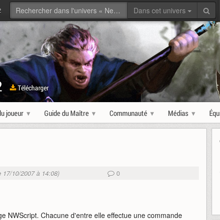
2
Dans cet univers
2
Télécharger
u joueur
Guide du Maître
Communauté
Médias
Équ
le 17/10/2007 à 14:08)
0
gage NWScript. Chacune d'entre elle effectue une commande